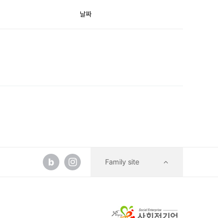
날짜
b
Family site