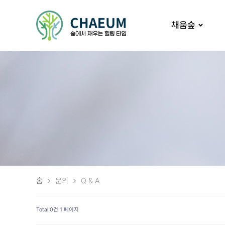
채움숲
홈
문의
Q & A
Total 0건
1 페이지