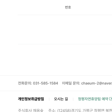
번호
전화문의: 031-585-1584
이메일 문의: chaeum-2@naver
개인정보취급방침
오시는 길
청평자연휴양림 예약
주식회사 채움숲
주소: (12458)경기도 가평군 청평면 북