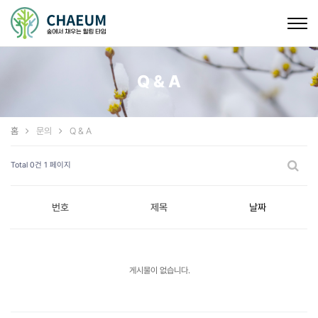
Togg
navig
Q & A
홈
문의
Q & A
Total 0건
1 페이지
번호
제목
날짜
게시물이 없습니다.