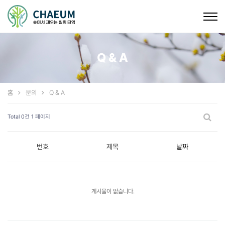
Togg
navig
Q & A
홈
문의
Q & A
Total 0건
1 페이지
번호
제목
날짜
게시물이 없습니다.