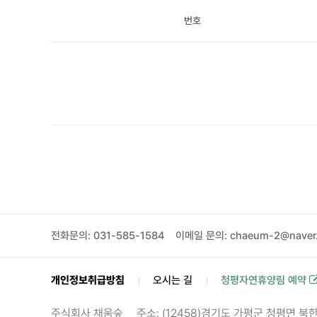
번호
전화문의: 031-585-1584
이메일 문의: chaeum-2@naver
개인정보취급방침
오시는 길
청평자연휴양림 예약
주식회사 채움숲
주소: (12458)경기도 가평군 청평면 북