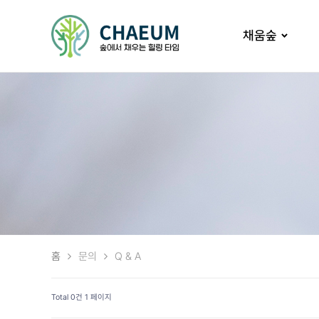
채움숲
홈
문의
Q & A
Total 0건
1 페이지