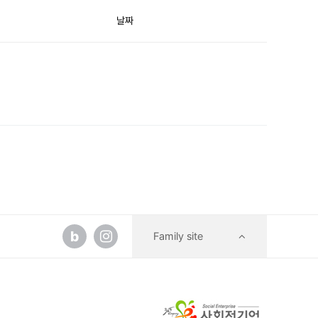
날짜
b
Family site