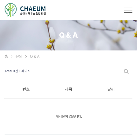
Togg
navig
Q & A
홈
문의
Q & A
Total 0건
1 페이지
번호
제목
날짜
게시물이 없습니다.