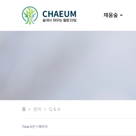
채움숲
홈
문의
Q & A
Total 0건
1 페이지