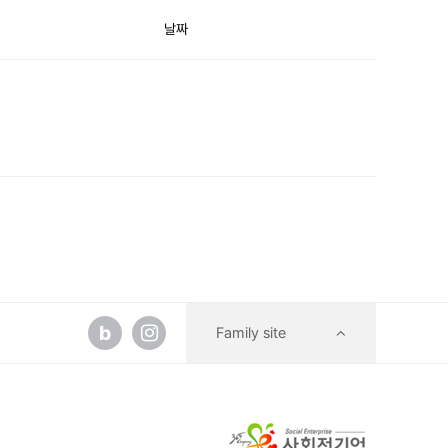
날짜
b
Family site