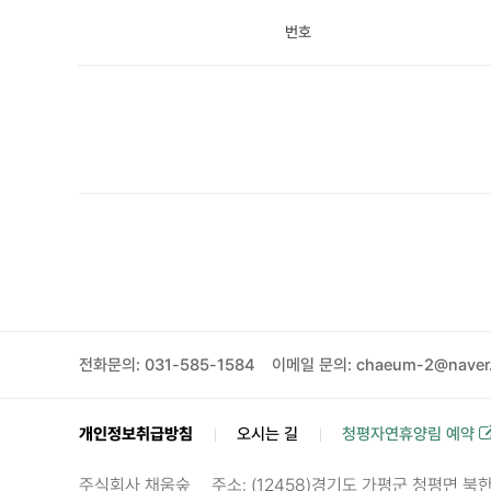
번호
전화문의: 031-585-1584
이메일 문의: chaeum-2@naver
개인정보취급방침
오시는 길
청평자연휴양림 예약
주식회사 채움숲
주소: (12458)경기도 가평군 청평면 북