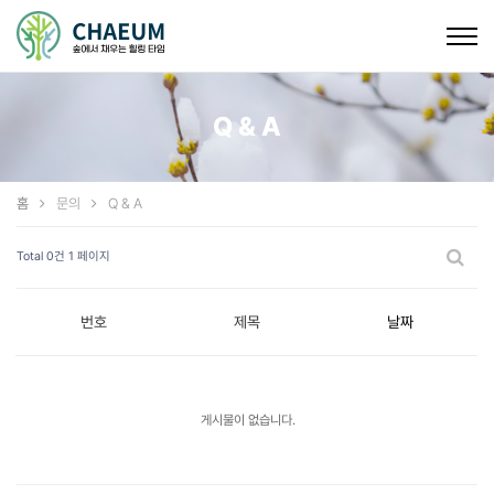
Togg
navig
Q & A
홈
문의
Q & A
Total 0건
1 페이지
번호
제목
날짜
게시물이 없습니다.