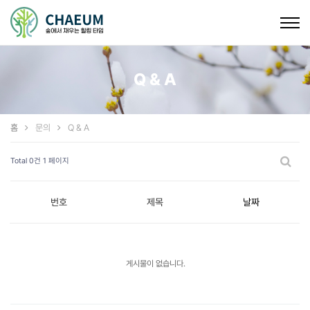
Togg
navig
Q & A
홈
문의
Q & A
Total 0건
1 페이지
번호
제목
날짜
게시물이 없습니다.