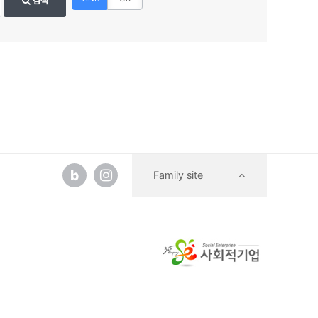
검색
b
Family site