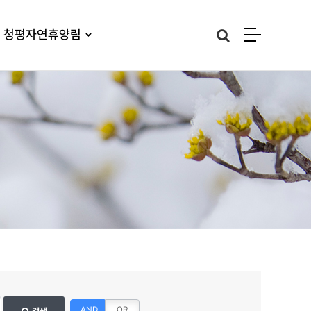
청평자연휴양림
AND
OR