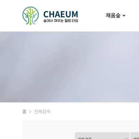
채움숲
홈
전체검색