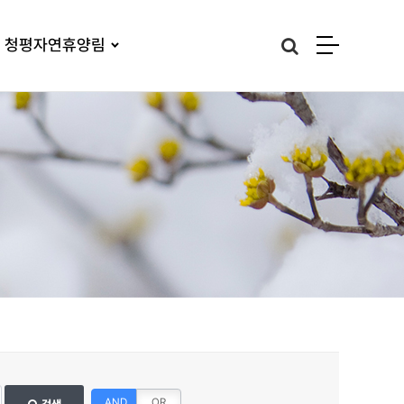
청평자연휴양림
AND
OR