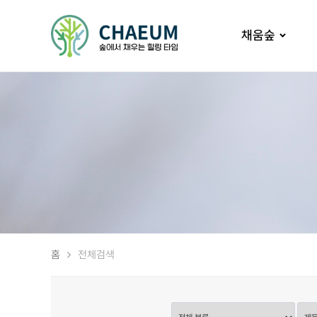
채움숲
홈
전체검색