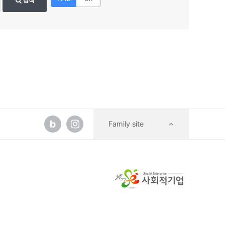
검색
b
Family site